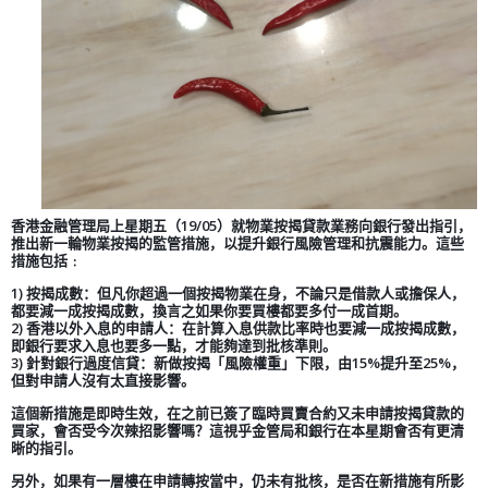
香港金融管理局上星期五（19/05）就物業按揭貸款業務向銀行發出指引，
推出新一輪物業按揭的監管措施，以提升銀行風險管理和抗震能力。這些
措施包括﹕
1) 按揭成數：但凡你超過一個按揭物業在身，不論只是借款人或擔保人，
都要減一成按揭成數，換言之如果你要買樓都要多付一成首期。
2) 香港以外入息的申請人：在計算入息供款比率時也要減一成按揭成數，
即銀行要求入息也要多一點，才能夠達到批核準則。
3) 針對銀行過度信貸：新做按揭「風險權重」下限，由15%提升至25%，
但對申請人沒有太直接影響。
這個新措施是即時生效，在之前已簽了臨時買賣合約又未申請按揭貸款的
買家，會否受今次辣招影響嗎？這視乎金管局和銀行在本星期會否有更清
晰的指引。
另外，如果有一層樓在申請轉按當中，仍未有批核，是否在新措施有所影