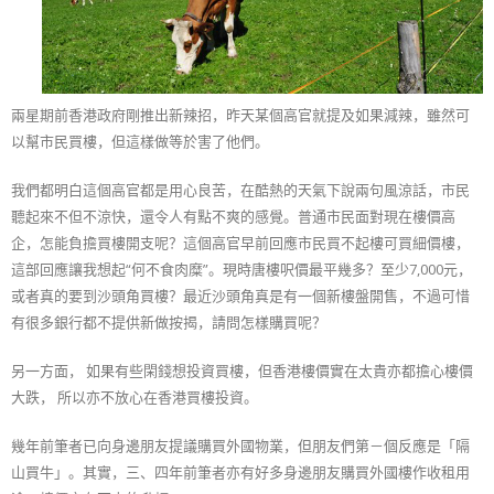
兩星期前香港政府剛推出新辣招，昨天某個高官就提及如果減辣，雖然可
以幫市民買樓，但這樣做等於害了他們。
我們都明白這個高官都是用心良苦，在酷熱的天氣下說兩句風涼話，市民
聽起來不但不涼快，還令人有點不爽的感覺。普通市民面對現在樓價高
企，怎能負擔買樓開支呢？這個高官早前回應市民買不起樓可買細價樓，
這部回應讓我想起“何不食肉糜”。現時唐樓呎價最平幾多？至少7,000元，
或者真的要到沙頭角買樓？最近沙頭角真是有一個新樓盤開售，不過可惜
有很多銀行都不提供新做按揭，請問怎樣購買呢？
另一方面， 如果有些閑錢想投資買樓，但香港樓價實在太貴亦都擔心樓價
大跌， 所以亦不放心在香港買樓投資。
幾年前筆者已向身邊朋友提議購買外國物業，但朋友們第－個反應是「隔
山買牛」。其實，三、四年前筆者亦有好多身邊朋友購買外國樓作收租用