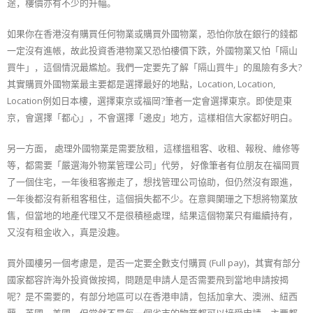
途，樓價亦有不少的升幅。
如果你在香港沒有購買任何物業或購買外國物業，恐怕你放在銀行的錢都
一定沒有進帳，故此投資香港物業又恐怕樓價下跌，外國物業又怕「隔山
買牛」，這個情況最尷尬。我們一定要先了解「隔山買牛」的風險有多大?
其實購買外國物業最主要都是選擇最好的地點，Location, Location,
Location例如日本樓，選擇東京或福岡?筆者一定會選擇東京。即使是東
京，會選擇「都心」，不會選擇「邊皮」地方，這樣相信大家都好明白。
另一方面， 處理外國物業是需要放租，這樣搵租客、收租、報稅、維修等
等，都需要「嚴選海外物業管理公司」代勞， 好像筆者有位朋友在福岡買
了一個住宅，一年後租客搬走了，想找管理公司協助，但仍然沒有跟進，
一年後都沒有新租客租住，這個損失都不少。在意興闌珊之下想將物業放
售，但當地的地產代理又不是很積極處理，結果這個物業只有繼續持有，
又沒有租金收入，真是没趣。
買外國樓另一個考慮是，是否一定要全數支付購買 (Full pay)，其實有部分
國家都容許海外投資做按揭，問題是申請人是否需要飛到當地申請按揭
呢？是不需要的，有部分地區可以在香港申請，包括加拿大、澳洲、紐西
蘭、英國、美國，但當然不是每一個省市的物業都可以接受申請，主要都