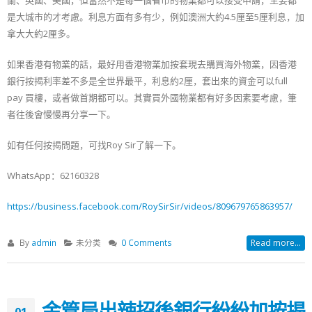
是大城市的才考慮。利息方面有多有少，例如澳洲大約4.5厘至5厘利息，加
拿大大約2厘多。
如果香港有物業的話，最好用香港物業加按套現去購買海外物業，因香港
銀行按揭利率差不多是全世界最平，利息約2厘，套出來的資金可以full
pay 買樓，或者做首期都可以。其實買外國物業都有好多因素要考慮，筆
者往後會慢慢再分享一下。
如有任何按揭問題，可找Roy Sir了解一下。
WhatsApp：62160328
https://business.facebook.com/RoySirSir/videos/809679765863957/
By
admin
未分类
0 Comments
Read more...
金管局出辣招後銀行紛紛加按揭
01