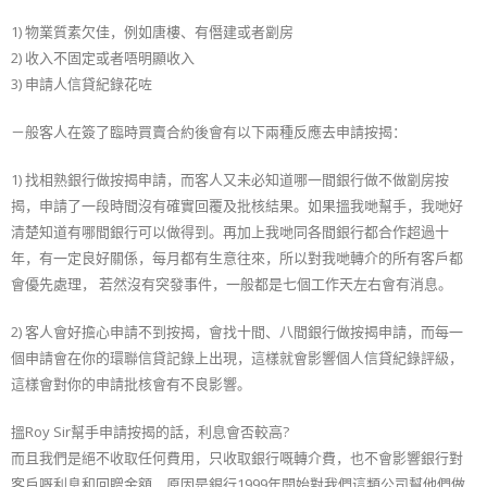
1) 物業質素欠佳，例如唐樓、有僭建或者劏房
2) 收入不固定或者唔明顯收入
3) 申請人信貸紀錄花咗
－般客人在簽了臨時買賣合約後會有以下兩種反應去申請按揭：
1) 找相熟銀行做按揭申請，而客人又未必知道哪一間銀行做不做劏房按
揭，申請了一段時間沒有確實回覆及批核結果。如果搵我哋幫手，我哋好
清楚知道有哪間銀行可以做得到。再加上我哋同各間銀行都合作超過十
年，有一定良好關係，每月都有生意往來，所以對我哋轉介的所有客戶都
會優先處理， 若然沒有突發事件，一般都是七個工作天左右會有消息。
2) 客人會好擔心申請不到按揭，會找十間、八間銀行做按揭申請，而每一
個申請會在你的環聯信貸記錄上出現，這樣就會影響個人信貸紀錄評級，
這樣會對你的申請批核會有不良影響。
搵Roy Sir幫手申請按揭的話，利息會否較高?
而且我們是絕不收取任何費用，只收取銀行嘅轉介費，也不會影響銀行對
客戶嘅利息和回贈金額，原因是銀行1999年開始對我們這類公司幫他們做