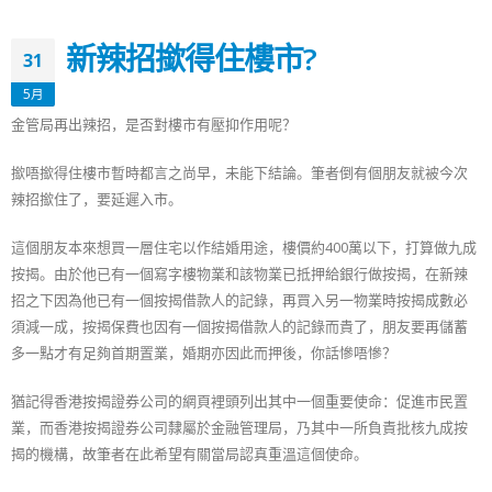
新辣招撳得住樓市?
31
5月
金管局再出辣招，是否對樓市有壓抑作用呢？
撳唔撳得住樓市暫時都言之尚早，未能下結論。筆者倒有個朋友就被今次
辣招撳住了，要延遲入市。
這個朋友本來想買一層住宅以作結婚用途，樓價約400萬以下，打算做九成
按揭。由於他已有一個寫字樓物業和該物業已抵押給銀行做按揭，在新辣
招之下因為他已有一個按揭借款人的記錄，再買入另一物業時按揭成數必
須減一成，按揭保費也因有一個按揭借款人的記錄而貴了，朋友要再儲蓄
多一點才有足夠首期置業，婚期亦因此而押後，你話慘唔慘？
猶記得香港按揭證券公司的網頁裡頭列出其中一個重要使命：促進市民置
業，而香港按揭證券公司隸屬於金融管理局，乃其中一所負責批核九成按
揭的機構，故筆者在此希望有關當局認真重溫這個使命。