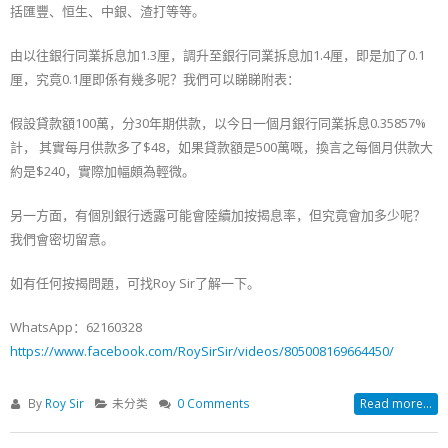
括匯豐、恒生、中銀、渣打等等。
由以往銀行同業拆息加1.3厘，調升至銀行同業拆息加1.4厘，即是加了0.1
厘，究竟0.1厘即係有幾多呢？我們可以睇睇附表：
假設貸款額100萬，分30年期供款，以今日一個月銀行同業拆息0.35857%
計， 其實每月供款多了$48，如果貸款額是500萬嘅，換言之每個月供款大
約是$240，實際加幅頗為輕微。
另一方面，有個別銀行透露可能會陸續加按揭息率，但究竟會加多少呢？
我們會密切留意。
如有任何按揭問題，可找Roy Sir了解一下。
WhatsApp：62160328
https://www.facebook.com/RoySirSir/videos/805008169664450/
By
Roy Sir
未分类
0 Comments
Read more...