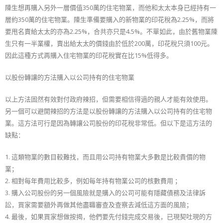
陳生想再購入另外一層價值350萬的住宅物業，而他和太太本身已經持有一
層約350萬的住宅物業。陳生準備要購入的新物業的印花稅為2.25%，而將
要甩名賣給太太的亦為2.25%，合共亦只是4.5%。不單如此，由於舊物業陳
生只有一半業權，賣出給太太的價錢由於低於200萬，印花稅只須100元。
因此這種方式再購入住宅物業的印花稅實在比15%低得多。
以股份轉讓的方法購入以公司持有的住宅物業
以上方法固然有效對付政府辣招，但需要相信得過的親人才能有效使用。
另一個可以避開辣招的方法是以股份轉讓的方法購入以公司持有的住宅物
業。這方法可行是因為轉讓公司股份的印花稅非常低。但以下是這方法的
缺點：
1. 這類物業的數目較難找，而且用公司持有物業大多數是比較貴價的物
業；
2. 相對每年費用比較多，例如每年持有物業公司的核數費用 ；
3. 購入公司股份的另一個風險就是購入的公司可能有隱藏債務及法律訴
訟，買家需要額外再做其他盡職審查及查察去減低這方面的風險；
4. 最後，如果買家想做按揭，他們要先付錢完成交易後，已現契吐現的方