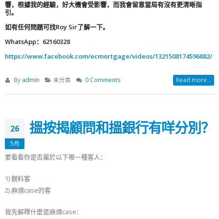
響，根據我的經驗，好大機會受影響，而我會留意當局有沒有更清晰指
引。
如有任何問題可找Roy Sir了解一下。
WhatsApp：62160328
https://www.facebook.com/ecmortgage/videos/1321508174596882/
By
admin
未分类
0 Comments
Read more...
搵按揭顧問和搵銀行有咩分別？
26
5月
要看看你是否屬於以下哪一種客人：
1) 靚料客
2) 麻煩case的客
我先解釋什麼是麻煩case：