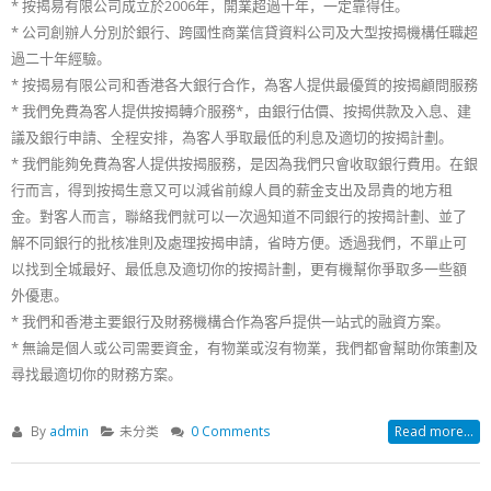
* 按揭易有限公司成立於2006年，開業超過十年，一定靠得住。
* 公司創辦人分別於銀行、跨國性商業信貸資料公司及大型按揭機構任職超
過二十年經驗。
* 按揭易有限公司和香港各大銀行合作，為客人提供最優質的按揭顧問服務
* 我們免費為客人提供按揭轉介服務*，由銀行估價、按揭供款及入息、建
議及銀行申請、全程安排，為客人爭取最低的利息及適切的按揭計劃。
* 我們能夠免費為客人提供按揭服務，是因為我們只會收取銀行費用。在銀
行而言，得到按揭生意又可以減省前線人員的薪金支出及昂貴的地方租
金。對客人而言，聯絡我們就可以一次過知道不同銀行的按揭計劃、並了
解不同銀行的批核准則及處理按揭申請，省時方便。透過我們，不單止可
以找到全城最好、最低息及適切你的按揭計劃，更有機幫你爭取多一些額
外優恵。
* 我們和香港主要銀行及財務機構合作為客戶提供一站式的融資方案。
* 無論是個人或公司需要資金，有物業或沒有物業，我們都會幫助你策劃及
尋找最適切你的財務方案。
By
admin
未分类
0 Comments
Read more...