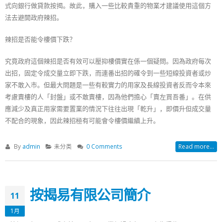
式向銀行做貸款按揭。故此，購入一些比較貴重的物業才建議使用這個方
法去避開政府辣招。
辣招是否能令樓價下跌？
究竟政府這個辣招是否有效可以壓抑樓價實在係一個疑問。因為政府每次
出招，固定令成交量立即下跌，而連番出招的確令到一些短線投資者或炒
家不敢入市。但最大問題是一些有較實力的用家及長線投資者反而令本來
考慮賣樓的人「封盤」或不敢賣樓，因為他們擔心「賣左買吾番」。在供
應減少及真正用家需要置業的情況下往往出現「乾升」，即價升但成交量
不配合的現象，因此辣招極有可能會令樓價繼續上升。
By
admin
未分类
0 Comments
Read more...
按揭易有限公司簡介
11
1月