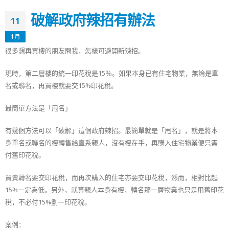
破解政府辣招有辦法
11
1月
很多想再買樓的朋友問我，怎樣可避開新辣招。
現時，第二層樓的統一印花稅是15％。如果本身已有住宅物業，無論是單
名或聯名，再買樓就要交15%印花稅。
最簡單方法是「甩名」
有幾個方法可以「破解」這個政府辣招。最簡單就是「甩名」，就是將本
身單名或聯名的樓轉售給直系親人，沒有樓在手，再購入住宅物業便只需
付舊印花稅。
買賣轉名要交印花稅，而再次購入的住宅亦要交印花稅，然而，相對比起
15%一定為低。另外，就算親人本身有樓，轉名那一層物業也只是用舊印花
稅，不必付15%劃一印花稅。
案例：