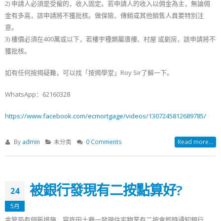
2) 申請人必須是受僱的，收入固定。若申請人的收入以佣金為主，無論佣
金有多高，該申請將不獲批核。做保險、傳銷或其他銷售人員要特別注
意。
3) 樓價必須在400萬或以下，若樓宇種類屬唐樓、村屋 或劏房，該申請將不
獲批核。
如有任何按揭疑難，可以找「按揭學堂」Roy Sir了解一下。
WhatsApp：62160328
https://www.facebook.com/ecmortgage/videos/1307245812689785/
By
admin
未分类
0 Comments
Read more...
被銀行發現有二按點算好?
24
5月
金管局有個新措施，容許田土廳一發現住宅物業有二按會即時通知銀行，