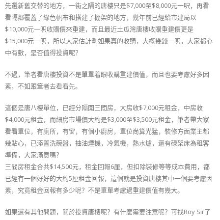
先選新舊交替的地方，一街之隔的唐樓只是$7,000至$8,000元一呎，再看
看隔鄰覆蓋了綠色帆布和搭建了棚架的地方，幾年前已經給市建局以
$10,000元一呎收購價來重建，而且最近土瓜灣唐樓收購重建價更是
$15,000元一呎，所以大家估計劃如果真的收購，大概幾錢一呎，大家都心
中有數，是否值得投資呢？
不過，筆者看唐樓投資不是單單着眼收購重建價值，而且也要考慮好多因
素，不如跟筆者去看看先。
這個是唐八樓單位，已經分隔開三間房，大房收$7,000元租金，中房收
$4,000元租金，而細房市場價大約是$3,000至$3,500元租金，筆者帶大家
看看單位，有廁所，有窗，有個小廚房，單位尚算光猛，裝修方面業主都
幾貼心，已添置洗碗盤，抽油煙機，冷氣機，熱水爐，還有碌架床為租客
準備，大家滿意嗎？
三間房租金合共$14,500元，租金回報6厘，但扣除裝修等等成本費用，都
已經有一個好好的大約5厘租金回報，這個就是投資唐樓其中一個要考慮因
素，究竟租金回報有多少呢？不是單單考慮過重建價值有幾大。
如果還有其他問題，關於投資唐樓呢？有什麼需要注意呢？可找Roy Sir了