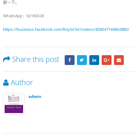
解一下。
WhatsApp：62160328
https://business.facebook.com/RoySirSir/videos/838347169663883/
Share this post
Author
admin