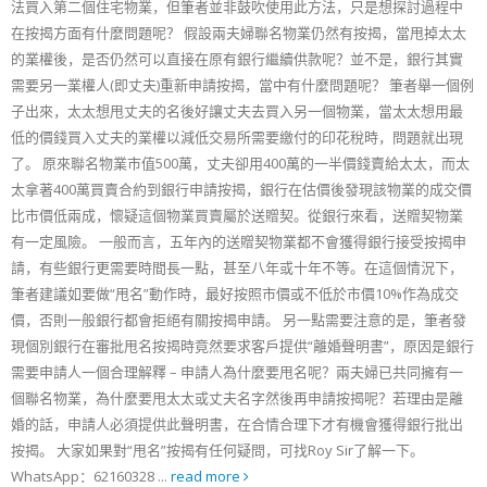
法買入第二個住宅物業，但筆者並非鼓吹使用此方法，只是想探討過程中
在按揭方面有什麼問題呢？ 假設兩夫婦聯名物業仍然有按揭，當甩掉太太
的業權後，是否仍然可以直接在原有銀行繼續供款呢？並不是，銀行其實
需要另一業權人(即丈夫)重新申請按揭，當中有什麼問題呢？ 筆者舉一個例
子出來，太太想甩丈夫的名後好讓丈夫去買入另一個物業，當太太想用最
低的價錢買入丈夫的業權以減低交易所需要繳付的印花稅時，問題就出現
了。 原來聯名物業市值500萬，丈夫卻用400萬的一半價錢賣給太太，而太
太拿著400萬買賣合約到銀行申請按揭，銀行在估價後發現該物業的成交價
比市價低兩成，懷疑這個物業買賣屬於送贈契。從銀行來看，送贈契物業
有一定風險。 一般而言，五年內的送贈契物業都不會獲得銀行接受按揭申
請，有些銀行更需要時間長一點，甚至八年或十年不等。在這個情況下，
筆者建議如要做“甩名”動作時，最好按照市價或不低於市價10%作為成交
價，否則一般銀行都會拒絕有關按揭申請。 另一點需要注意的是，筆者發
現個別銀行在審批甩名按揭時竟然要求客戶提供“離婚聲明書”，原因是銀行
需要申請人一個合理解釋 – 申請人為什麼要甩名呢？兩夫婦已共同擁有一
個聯名物業，為什麼要甩太太或丈夫名字然後再申請按揭呢？若理由是離
婚的話，申請人必須提供此聲明書，在合情合理下才有機會獲得銀行批出
按揭。 大家如果對“甩名”按揭有任何疑問，可找Roy Sir了解一下。
WhatsApp：62160328 ...
read more