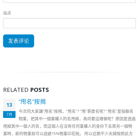
站点
RELATED
POSTS
“甩名”按揭
13
今次同大家講“甩名”按揭，“甩名”? “甩”甚麼名呢? “甩名”是指聯名
7月
物業，把其中一個業權人的名甩掉，為何要這樣做呢？原因是透過
甩掉其中一個人的名，而這個人在沒有任何業權人的身份下去買另一個物
業時，新的物業就可以迴避15%物業印花稅。 所以近期不少夫婦按照此方