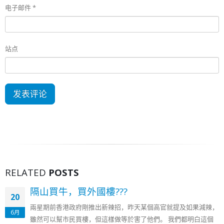
电子邮件
*
站点
RELATED
POSTS
隔山買牛，買外國樓???
20
兩星期前香港政府剛推出新辣招，昨天某個高官就提及如果減辣，
6月
雖然可以幫市民買樓，但這樣做等於害了他們。 我們都明白這個