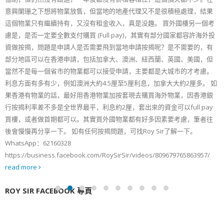
意興闌珊之下想將物業放售，但當地的地產代理又不是很積極處理，結果
這個物業只有繼續持有，又沒有租金收入，真是没趣。 買外國樓另一個考
慮是，是否一定要全數支付購買 (Full pay)，其實有部分國家都容許海外投
資做按揭，問題是申請人是否需要飛到當地申請按揭呢？是不需要的，有
部分地區可以在香港申請，包括加拿大、澳洲、紐西蘭、英國、美國，但
當然不是每一個省市的物業都可以接受申請，主要都是大城市的才考慮。
利息方面有多有少，例如澳洲大約4.5厘至5厘利息，加拿大大約2厘多。 如
果香港有物業的話，最好用香港物業加按套現去購買海外物業，因香港銀
行按揭利率差不多是全世界最平，利息約2厘，套出來的資金可以full pay
買樓，或者做首期都可以。其實買外國物業都有好多因素要考慮，筆者往
後會慢慢再分享一下。 如有任何按揭問題，可找Roy Sir了解一下。
WhatsApp：62160328
https://business.facebook.com/RoySirSir/videos/809679765863957/
read more
ROY SIR FACEBOOK 專頁