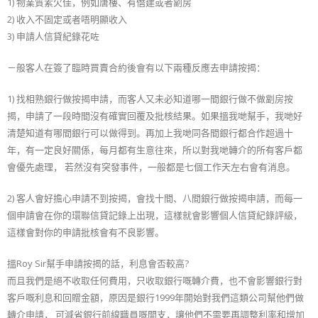
1) 物業質素欠佳，例如唐樓、有僭建或者劏房
2) 收入不固定或者唔明顯收入
3) 申請人信貸紀錄花咗
－般客人在簽了臨時買賣合約後會有以下兩種反應去申請按揭：
1) 找相熟銀行做按揭申請，而客人又未必知道哪一間銀行做不做劏房按
揭，申請了一段時間沒有確實回覆及批核結果。如果搵我哋幫手，我哋好
清楚知道有哪間銀行可以做得到。再加上我哋同各間銀行都合作超過十
年，有一定良好關係，每月都有生意往來，所以對我哋轉介的所有客戶都
會優先處理， 若然沒有突發事件，一般都是七個工作天左右會有消息。
2) 客人會好擔心申請不到按揭，會找十間、八間銀行做按揭申請，而每一
個申請會在你的環聯信貸記錄上出現，這樣就會影響個人信貸紀錄評級，
這樣會對你的申請批核會有不良影響。
搵Roy Sir幫手申請按揭的話，利息會否較高?
而且我們是絕不收取任何費用，只收取銀行嘅轉介費，也不會影響銀行對
客戶嘅利息和回贈金額，原因是銀行1999年開始對我們這類公司幫他們做
轉介申請， 可減省銀行前線職員嘅開支，讓他們不需要再調整利率和增加