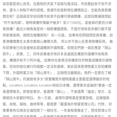
高官都是用心良苦，在酷熱的天氣下說兩句風涼話，市民聽起來不但不涼
快，還令人有點不爽的感覺。普通市民面對現在樓價高企，怎能負擔買樓
開支呢？這個高官早前回應市民買不起樓可買細價樓，這部回應讓我想起
“何不食肉糜”。現時唐樓呎價最平幾多？至少7,000元，或者真的要到沙頭
角買樓？最近沙頭角真是有一個新樓盤開售，不過可惜有很多銀行都不提
供新做按揭，請問怎樣購買呢？ 另一方面， 如果有些閑錢想投資買樓，但
香港樓價實在太貴亦都擔心樓價大跌， 所以亦不放心在香港買樓投資。 幾
年前筆者已向身邊朋友提議購買外國物業，但朋友們第－個反應是「隔山
買牛」。其實，三、四年前筆者亦有好多身邊朋友購買外國樓作收租用
途，樓價亦有不少的升幅。 如果你在香港沒有購買任何物業或購買外國物
業，恐怕你放在銀行的錢都一定沒有進帳，故此投資香港物業又恐怕樓價
下跌，外國物業又怕「隔山買牛」，這個情況最尷尬。我們一定要先了解
「隔山買牛」的風險有多大?其實購買外國物業最主要都是選擇最好的地
點，Location, Location, Location例如日本樓，選擇東京或福岡?筆者一定
會選擇東京。即使是東京，會選擇「都心」，不會選擇「邊皮」地方，這
樣相信大家都好明白。 另一方面， 處理外國物業是需要放租，這樣搵租
客、收租、報稅、維修等等，都需要「嚴選海外物業管理公司」代勞， 好
像筆者有位朋友在福岡買了一個住宅，一年後租客搬走了，想找管理公司
協助，但仍然沒有跟進，一年後都沒有新租客租住，這個損失都不少。在