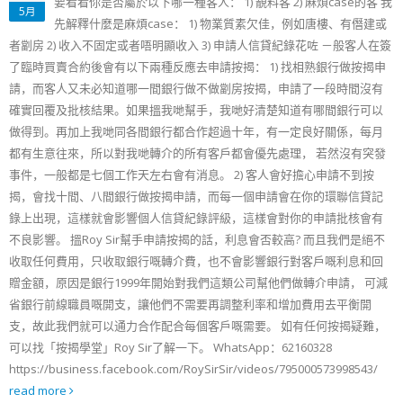
要看看你是否屬於以下哪一種客人： 1) 靚料客 2) 麻煩case的客 我
5月
先解釋什麼是麻煩case： 1) 物業質素欠佳，例如唐樓、有僭建或
者劏房 2) 收入不固定或者唔明顯收入 3) 申請人信貸紀錄花咗 －般客人在簽
了臨時買賣合約後會有以下兩種反應去申請按揭： 1) 找相熟銀行做按揭申
請，而客人又未必知道哪一間銀行做不做劏房按揭，申請了一段時間沒有
確實回覆及批核結果。如果搵我哋幫手，我哋好清楚知道有哪間銀行可以
做得到。再加上我哋同各間銀行都合作超過十年，有一定良好關係，每月
都有生意往來，所以對我哋轉介的所有客戶都會優先處理， 若然沒有突發
事件，一般都是七個工作天左右會有消息。 2) 客人會好擔心申請不到按
揭，會找十間、八間銀行做按揭申請，而每一個申請會在你的環聯信貸記
錄上出現，這樣就會影響個人信貸紀錄評級，這樣會對你的申請批核會有
不良影響。 搵Roy Sir幫手申請按揭的話，利息會否較高? 而且我們是絕不
收取任何費用，只收取銀行嘅轉介費，也不會影響銀行對客戶嘅利息和回
贈金額，原因是銀行1999年開始對我們這類公司幫他們做轉介申請， 可減
省銀行前線職員嘅開支，讓他們不需要再調整利率和增加費用去平衡開
支，故此我們就可以通力合作配合每個客戶嘅需要。 如有任何按揭疑難，
可以找「按揭學堂」Roy Sir了解一下。 WhatsApp：62160328
https://business.facebook.com/RoySirSir/videos/795000573998543/
read more