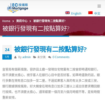
English
中文
Home
資訊中心
被銀行發現有二按點算好?
被銀行發現有二按點算好?
被銀行發現有二按點算好?
24
5月
By
admin
未分类
0 Comments
金管局有個新措施，容許田土廳一發現住宅物業有二按會即時通知銀行，
但不須要太擔心，視乎客人在銀行心目中是否好客，如準時還款的話，銀
行多數在現有息口加多一至二厘，不過如果客人真的有太多二按或三按，
銀行跟據頭按風險，好大機會在現有息口加多三厘以上或出信要求贖回銀
行按揭，也不須要太擔心，通常都要一個月至六個月時間不等，是有時間
重新安排。